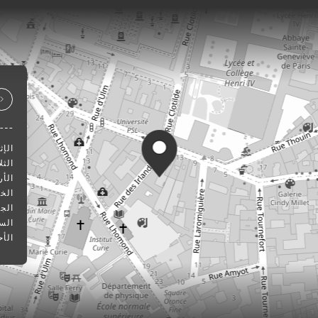
الإث
الثلا
الأر
الخ
الج
الس
الأح