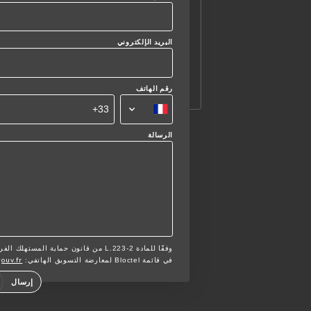
البريد الإلكتروني
رقم الهاتف
الرسالة
وفقًا للمادة L.223-2 من قانون حماية ا
gouv.fr
في قائمة Bloctel لمعارضة التسويق الهاتفي:
إرسال