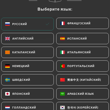
Выберите язык:
Выберите язык:
RU
МЕНЮ
ФРАНЦУЗСКИЙ
ФРАНЦУЗСКИЙ
РУССКИЙ
РУССКИЙ
АНГЛИЙСКИЙ
АНГЛИЙСКИЙ
ИСПАНСКИЙ
ИСПАНСКИЙ
/
ГЛАВНАЯ СТРАНИЦА
СВЯЗАТЬСЯ С НАМИ
КАТАЛАНСКИЙ
КАТАЛАНСКИЙ
ИТАЛЬЯНСКИЙ
ИТАЛЬЯНСКИЙ
Связаться С Нами
НЕМЕЦКИЙ
НЕМЕЦКИЙ
ПОРТУГАЛЬСКИЙ
ПОРТУГАЛЬСКИЙ
简体中文 (КИТАЙСКИЙ)
简体中文 (КИТАЙСКИЙ)
ШВЕДСКИЙ
ШВЕДСКИЙ
ЯПОНСКИЙ
ЯПОНСКИЙ
АРАБСКИЙ ЯЗЫК
АРАБСКИЙ ЯЗЫК
Bistrot L'Estrapade
한국어 (КОРЕЙСКИЙ)
한국어 (КОРЕЙСКИЙ)
ГОЛЛАНДСКИЙ
ГОЛЛАНДСКИЙ