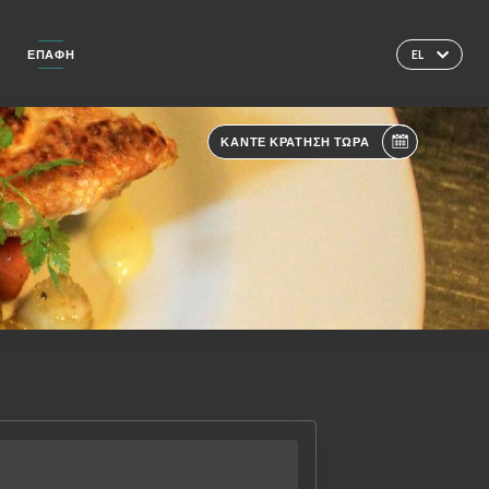
N
ΕΠΑΦΉ
EL
ΚΆΝΤΕ ΚΡΆΤΗΣΗ ΤΏΡΑ