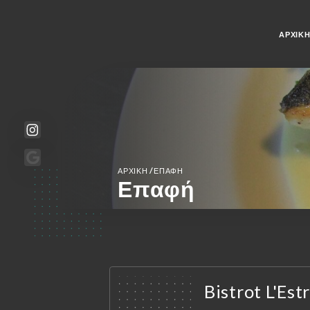
ΑΡΧΙΚ
/
ΑΡΧΙΚΉ
ΕΠΑΦΉ
Επαφή
Bistrot L'Es