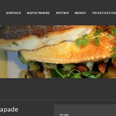
Ή
ΚΡΆΤΗΣΗ
ΦΩΤΟΓΡΑΦΊΕΣ
ΚΡΙΤΙΚΉ
ΜΕΝΟΎ
PRIVATISATIO
trapade
όνομα