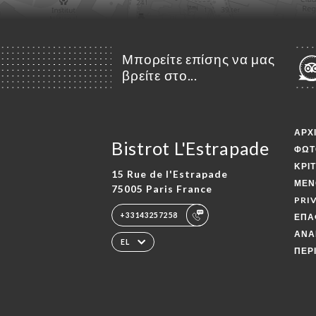
Μπορείτε επίσης να μας
βρείτε στο...
ΑΡΧ
Bistrot L'Estrapade
ΦΩΤ
ΚΡΙ
15 Rue de l'Estrapade
ΜΕΝ
75005 Paris France
PRI
+33143257258
ΕΠΑ
ΑΝΑ
EL
ΠΕΡ