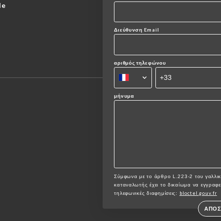
de
Διεύθυνση Email
αριθμός τηλεφώνου
μήνυμα
Σύμφωνα με το άρθρο L.223-2 του γαλλικ
καταναλωτής έχει το δικαίωμα να εγγραφεί 
bloctel.gouv.fr
τηλεφωνικές διαφημίσεις:
ΑΠΟ