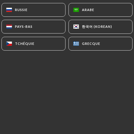
Solo ou à partager à 2 ou 3
RUSSIE
RUSSIE
ARABE
ARABE
한국어 (KOREAN)
한국어 (KOREAN)
PAYS-BAS
PAYS-BAS
Planche mixte 170g - 1Pers.
12.00€
TCHÉQUIE
TCHÉQUIE
GRECQUE
GRECQUE
Planche mixte 350g - 2/3Pers.
23.00€
PLATS CUISINÉS
Bœuf Bourguignon
Purée maison
24.50€