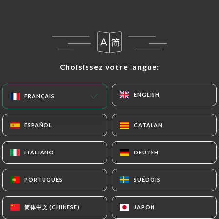
Poire Conférence
Sauce Roquefort et chorizo grillé
15.00€
Soupe à l’oignon gratinée
Choisissez votre langue:
Choisissez votre langue:
V
12.00€
ENGLISH
ENGLISH
FRANÇAIS
FRANÇAIS
Samossa légumes
V
ESPAÑOL
ESPAÑOL
CATALAN
CATALAN
10.00€
ITALIANO
ITALIANO
DEUTSH
DEUTSH
PORTUGUÊS
PORTUGUÊS
SUÉDOIS
SUÉDOIS
PLANCHES MIXTES
简体中文 (CHINESE)
简体中文 (CHINESE)
JAPON
JAPON