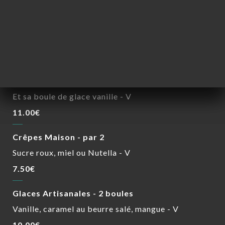
Tarte tatin
Crème d’Isigny - V
12.00€
Fondant au chocolat
Et sa boule de glace vanille - V
11.00€
Crêpes Maison - par 2
Sucre roux, miel ou Nutella - V
7.50€
Glaces Artisanales - 2 boules
Vanille, caramel au beurre salé, mangue - V
10.00€